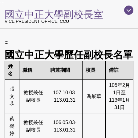
上方主要導覽區塊
:::
跳
國立中正大學副校長室
到
主
VICE PRESIDENT OFFICE, CCU
要
內
容
:::
區
國立中正大學歷任副校長名單
姓
職稱
聘兼期間
校長
備註
名
105年2月
張
教授兼任
107.10.03-
1日至
文
馮展華
副校長
113.01.31
113年1月
恭
31日
蔡
教授兼任
106.05.03-
榮
副校長
113.01.31
婷