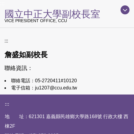
上方主要導覽區塊
:::
跳
國立中正大學副校長室
到
主
VICE PRESIDENT OFFICE, CCU
要
內
容
:::
區
詹盛如副校長
聯絡資訊：
聯絡電話：
05-2720411#10120
電子信箱：
ju1207@ccu.edu.tw
下方網站資訊區塊
:::
地 址：621301 嘉義縣民雄鄉大學路168號 行政大樓 西
棟2F