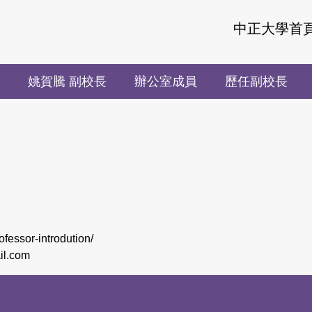
中正大學首
姚賀騰 副校長
辦公室成員
歷任副校長
fessor-introdution/
il.com