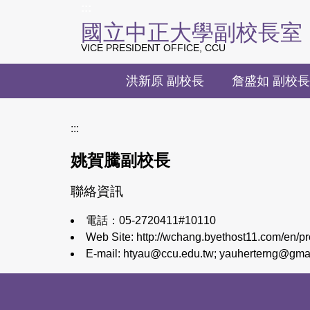
上方主要導覽區塊
:::
跳
國立中正大學副校長室
到
主
VICE PRESIDENT OFFICE, CCU
要
內
洪新原 副校長
詹盛如 副校長
容
區
:::
姚賀騰副校長
聯絡資訊
電話：05-2720411#10110
Web Site: http://wchang.byethost11.com/en/pro
E-mail: htyau@ccu.edu.tw; yauherterng@gma