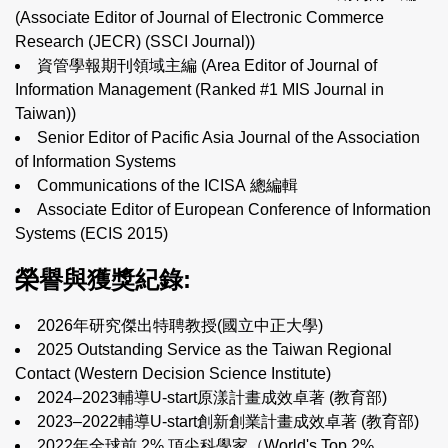
(
Associate Editor of Journal of Electronic Commerce
Research (JECR) (SSCI Journal)
)
資管學報期刊領域主編 (
Area Editor of Journal of
Information Management (Ranked #1 MIS Journal in
Taiwan)
)
Senior Editor of Pacific Asia Journal of the Association
of Information Systems
Communications of the ICISA
總編輯
Associate Editor of European Conference of Information
Systems (ECIS 2015)
榮譽與獲獎紀錄:
2026年研究傑出特聘教授(國立中正大學)
2025 Outstanding Service as the Taiwan Regional
Contact (Western Decision Science Institute)
2024–2023輔導
U-start
原漾計畫成效卓著 (教育部)
2023–2022輔導
U-start
創新創業計畫成效卓著 (教育部)
2022年全球前 2% 頂尖科學家（
World's Top 2%