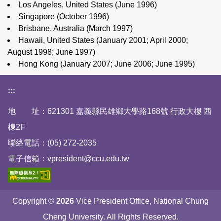
Los Angeles, United States (June 1996)
Singapore (October 1996)
Brisbane, Australia (March 1997)
Hawaii, United States (January 2001; April 2000;
August 1998; June 1997)
Hong Kong (January 2007; June 2006; June 1995)
下方網站資訊區塊
:::
地 址：621301 嘉義縣民雄鄉大學路168號 行政大樓 西
棟2F
聯絡電話：(05) 272-2035
電子信箱：vpresident@ccu.edu.tw
Copyright ©
2026
Vice President Office, National Chung
Cheng University. All Rights Reserved.