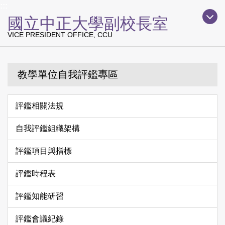
上方主要導覽區塊
:::
跳
國立中正大學副校長室
到
主
VICE PRESIDENT OFFICE, CCU
要
內
容
教學單位自我評鑑專區
區
評鑑相關法規
自我評鑑組織架構
評鑑項目與指標
評鑑時程表
評鑑知能研習
評鑑會議紀錄