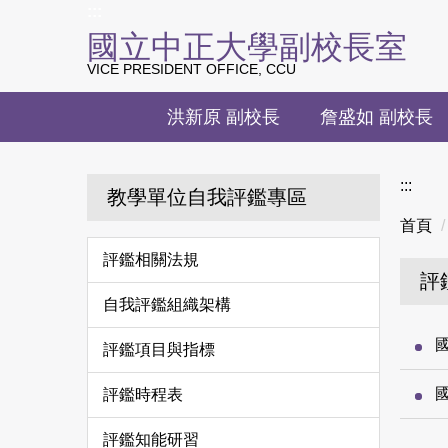
上方主要導覽區塊
:::
跳
國立中正大學副校長室
到
主
VICE PRESIDENT OFFICE, CCU
要
內
洪新原 副校長
詹盛如 副校長
容
區
:::
教學單位自我評鑑專區
首頁
評鑑相關法規
評
自我評鑑組織架構
評鑑項目與指標
評鑑時程表
評鑑知能研習