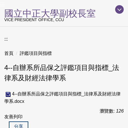
上方主要導覽區塊
:::
跳
國立中正大學副校長室
到
主
VICE PRESIDENT OFFICE, CCU
要
內
容
:::
區
首頁
評鑑項目與指標
4--自辦系所品保之評鑑項目與指標_法
律系及財經法律學系
4--自辦系所品保之評鑑項目與指標_法律系及財經法律
學系.docx
瀏覽數:
126
友善列印
分享