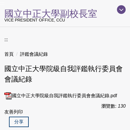
上方主要導覽區塊
:::
跳
國立中正大學副校長室
到
主
VICE PRESIDENT OFFICE, CCU
要
內
容
:::
區
首頁
評鑑會議紀錄
國立中正大學院級自我評鑑執行委員會
會議紀錄
國立中正大學院級自我評鑑執行委員會會議紀錄.pdf
瀏覽數:
130
友善列印
分享