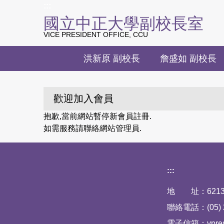
上方主要導覽區塊
:::
跳
國立中正大學副校長室
到
主
VICE PRESIDENT OFFICE, CCU
要
內
洪新原 副校長
詹盛如 副校長
容
區
歡迎加入會員
抱歉,當前網站暫停新會員註冊.
如需服務請聯絡網站管理員.
下方網站資訊
:::
地 址：6213
聯絡電話：(05) 2
電子信箱：vpresid