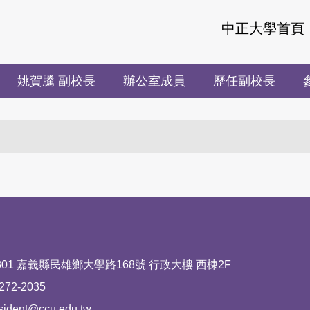
中正大學首頁
姚賀騰 副校長
辦公室成員
歷任副校長
區塊
01 嘉義縣民雄鄉大學路168號 行政大樓 西棟2F
72-2035
ent@ccu.edu.tw